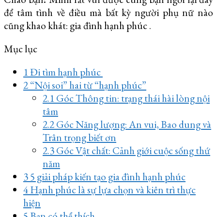
để tâm tình về điều mà bất kỳ người phụ nữ nào
cũng khao khát: gia đình hạnh phúc .
Mục lục
1
Đi tìm hạnh phúc
2
“Nội soi” hai từ “hạnh phúc”
2.1
Góc Thông tin: trạng thái hài lòng nội
tâm
2.2
Góc Năng lượng: An vui, Bao dung và
Trân trọng biết ơn
2.3
Góc Vật chất: Cảnh giới cuộc sống thứ
năm
3
5 giải pháp kiến tạo gia đình hạnh phúc
4
Hạnh phúc là sự lựa chọn và kiên trì thực
hiện
5
Bạn có thể thích