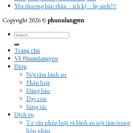
Yêu thương bản thân – ích kỷ – hy sinh???
Copyright 2026 ©
phunulangyen
Trang chủ
Về Phunulangyen
Blog
Nội tâm bình an
Pháp luật
Đăng báo
Dạy con
Sáng tác
Dịch vụ
Tư vấn pháp luật và bình an nội tâm trong
hôn nhân