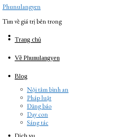
Skip
Phunulangyen
to
Tìm về giá trị bên trong
content
Trang chủ
Về Phunulangyen
Blog
Nội tâm bình an
Pháp luật
Đăng báo
Dạy con
Sáng tác
Dịch vụ