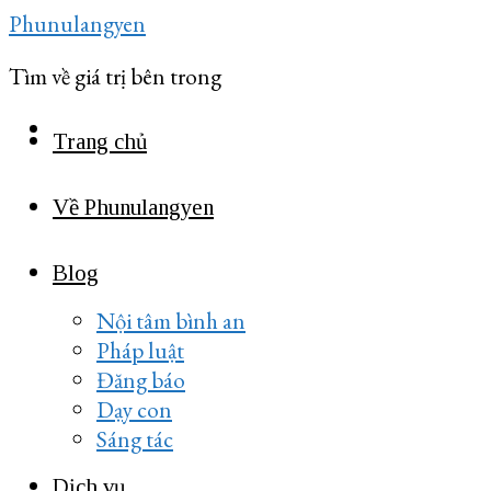
Skip
Phunulangyen
to
Tìm về giá trị bên trong
content
Trang chủ
Về Phunulangyen
Blog
Nội tâm bình an
Pháp luật
Đăng báo
Dạy con
Sáng tác
Dịch vụ