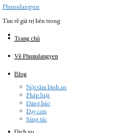
Skip
Phunulangyen
to
Tìm về giá trị bên trong
content
Trang chủ
Về Phunulangyen
Blog
Nội tâm bình an
Pháp luật
Đăng báo
Dạy con
Sáng tác
Dịch vụ